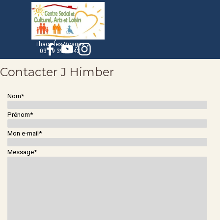
Aller au contenu
Sauter le menu
24, avenue de
l'Europe
88150
Thaon-les-Vosges
03 29 39 12 43
Contacter J Himber
Nom
*
Prénom
*
Mon e-mail
*
Message
*